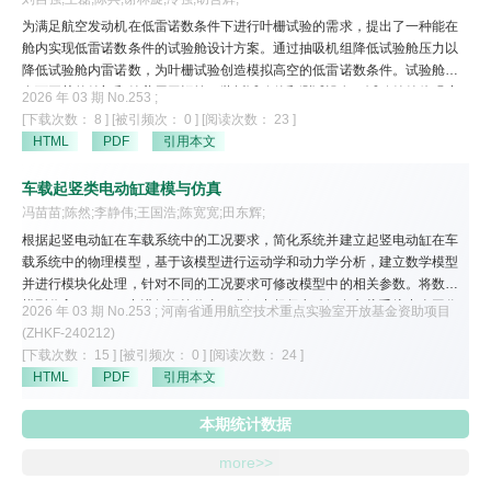
的散热性能。根据入口温度和速度的变化，得到叶脉蛇形流道结构液冷板的
为满足航空发动机在低雷诺数条件下进行叶栅试验的需求，提出了一种能在
最佳工况。为新型仿生液冷板的设计提供了参考，有利于进一步优化液冷系
舱内实现低雷诺数条件的试验舱设计方案。通过抽吸机组降低试验舱压力以
统的结构与性能。
降低试验舱内雷诺数，为叶栅试验创造模拟高空的低雷诺数条件。试验舱具
有可开关的舱门和舱盖用于运输、装拆试验件和测试设备。试验舱舱体强度
2026 年 03 期 No.253 ;
满足要求，舱内流动计算结果和实验结果表明，试验舱的设计构型使得舱内
[下载次数： 8 ]
[被引频次： 0 ]
[阅读次数： 23 ]
气流流动对叶栅出口流场的扰动很小，能较好地模拟低雷诺数条件下真实叶
HTML
PDF
引用本文
栅的流动情况。
车载起竖类电动缸建模与仿真
冯苗苗;陈然;李静伟;王国浩;陈宽宽;田东辉;
根据起竖电动缸在车载系统中的工况要求，简化系统并建立起竖电动缸在车
载系统中的物理模型，基于该模型进行运动学和动力学分析，建立数学模型
并进行模块化处理，针对不同的工况要求可修改模型中的相关参数。将数学
模型代入MATLAB中进行运算仿真，求解出起竖电动缸在车载系统中全工作
2026 年 03 期 No.253 ; 河南省通用航空技术重点实验室开放基金资助项目
流程下速度、行程、负载力、功率等相关参数的变化曲线，为设计高精度起
(ZHKF-240212)
竖装置提供扎实的理论数据支撑。
[下载次数： 15 ]
[被引频次： 0 ]
[阅读次数： 24 ]
HTML
PDF
引用本文
本期统计数据
more>>