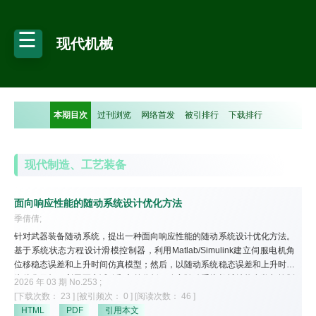
现代机械
本期目次
过刊浏览
网络首发
被引排行
下载排行
现代制造、工艺装备
面向响应性能的随动系统设计优化方法
季倩倩;
针对武器装备随动系统，提出一种面向响应性能的随动系统设计优化方法。
基于系统状态方程设计滑模控制器，利用Matlab/Simulink建立伺服电机角
位移稳态误差和上升时间仿真模型；然后，以随动系统稳态误差和上升时间
为优化目标，利用正交试验和方差分析，确定随动系统机械结构参数与控制
2026 年 03 期 No.253 ;
器参数对稳态误差和上升时间的影响程度，选取对两个目标函数影响较大的
[下载次数： 23 ]
[被引频次： 0 ]
[阅读次数： 46 ]
结构参数和控制参数作为设计参数，建立随动系统多目标参数优化模型；最
HTML
PDF
引用本文