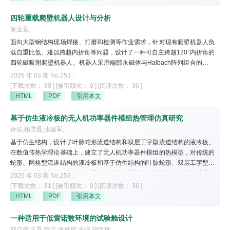
后，利用改进教与学优化算法求解，并进一步分析了设计参数对随动系统响
应性能的影响规律。
四轮重载爬壁机器人设计与分析
谢宝善;
面向大型钢结构现场焊接、打磨和检测等作业需求，针对现有爬壁机器人负
载自重比低、难以跨越内折角等问题，设计了一种可自主跨越120°内折角的
四轮磁吸附爬壁机器人。机器人采用端部永磁体与Halbach阵列组合的磁吸
附轮及被动自适应机构，实现多姿态工况下四轮稳定附着。建立竖直面、倾
2026 年 03 期 No.253 ;
斜面及壁面过渡过程的受力模型，推导防下滑、防倾覆等安全工作条件，并
[下载次数： 80 ]
[被引频次： 0 ]
[阅读次数： 36 ]
利用ANSYS对关键受力部件进行有限元分析，结合ANSYS Maxwell对磁场
HTML
PDF
引用本文
与吸附力进行仿真。研制样机并开展越障、内折角跨越及竖直面重载运动试
验。结果表明，机器人自重约130 kg,可在竖直钢壁面稳定携载260 kg并顺
基于仿生液冷板的无人机功率器件模组热管理仿真研究
利跨越120°内折角，满足大型钢结构重载爬壁作业的应用需求。
孙涛;杨雪磊;张建军;
基于仿生结构，设计了叶脉蛇形流道结构和双层工字型流道结构的液冷板。
在数值传热学理论基础上，建立了无人机功率器件模组的热模型，对传统的
蛇形、网格型流道结构的液冷板和基于仿生结构的叶脉蛇形、双层工字型流
道结构的液冷板冷却散热分别进行了数值模拟计算，并分析了冷却液种类对
2026 年 03 期 No.253 ;
散热能力的影响。结果表明：以65号冷却液为冷却剂的液冷板比水为冷却剂
[下载次数： 81 ]
[被引频次： 0 ]
[阅读次数： 36 ]
的散热能力更强，以水为冷却剂的液冷板，均不能满足功率器件模组的散热
HTML
PDF
引用本文
需求；以65号冷却液为冷却剂的液冷板，其蛇形、网格型和叶脉蛇形流道结
构的液冷板可满足功率器件模组的散热需求，其中，蛇形和网格型流道结构
一种适用于低雷诺数环境的试验舱设计
液冷板的热源最高温度接近上限值，而叶脉蛇形流道结构液冷板表现出最佳
刘自强;王磊;陈兵;谢林旋;冷强;胡含辉;